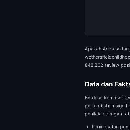
Apakah Anda sedang
wethersfieldchildho
848.202 review posit
Data dan Fakt
Berdasarkan riset te
pertumbuhan signifi
penilaian dengan ra
Peningkatan pen