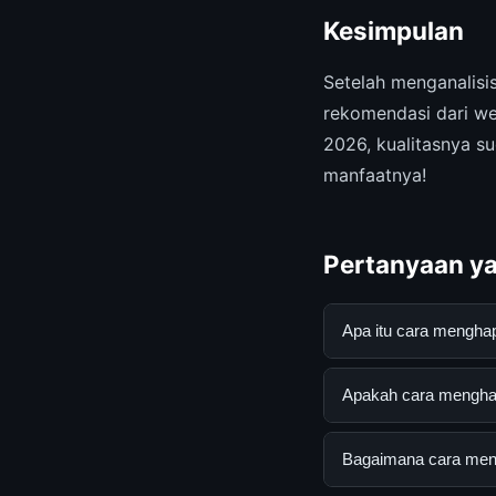
Kesimpulan
Setelah menganalis
rekomendasi dari we
2026, kualitasnya su
manfaatnya!
Pertanyaan ya
Apa itu cara mengh
cara menghapus koma
Apakah cara menghap
mendapatkan inform
resmi dan mengikuti
Ya, cara menghapus 
Bagaimana cara mend
tersembunyi atau la