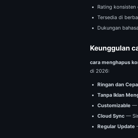
Rating konsisten 
Tersedia di berb
Dukungan bahasa
Keunggulan c
cara menghapus kom
di 2026:
Ringan dan Cepa
Tanpa Iklan Me
Customizable
— 
Cloud Sync
— Sin
Regular Update
—