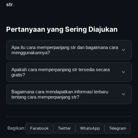
str
.
Pertanyaan yang Sering Diajukan
Apa itu cara memperpanjang str dan bagaimana cara
menggunakannya?
cara memperpanjang str adalah layanan digital yang
Apakah cara memperpanjang str tersedia secara
dirancang untuk membantu pengguna mendapatkan
gratis?
informasi lengkap dan terpercaya. Anda dapat
menggunakannya dengan mengunjungi situs resmi dan
Ya, cara memperpanjang str dapat diakses secara
Bagaimana cara mendapatkan informasi terbaru
mengikuti panduan yang tersedia.
gratis oleh semua pengguna. Tidak ada biaya
tentang cara memperpanjang str?
tersembunyi atau langganan yang diperlukan untuk
menggunakan layanan dasar yang disediakan.
Untuk mendapatkan informasi terbaru tentang cara
memperpanjang str, Anda bisa mengunjungi halaman
resmi kami secara berkala. Kami selalu memperbarui
Bagikan:
Facebook
Twitter
WhatsApp
Telegram
konten dengan informasi terkini dan terpercaya.