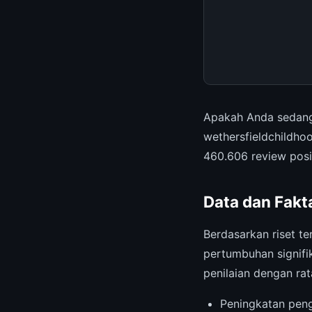
Apakah Anda sedang
wethersfieldchildho
460.606 review posit
Data dan Fakt
Berdasarkan riset te
pertumbuhan signifi
penilaian dengan ra
Peningkatan pen