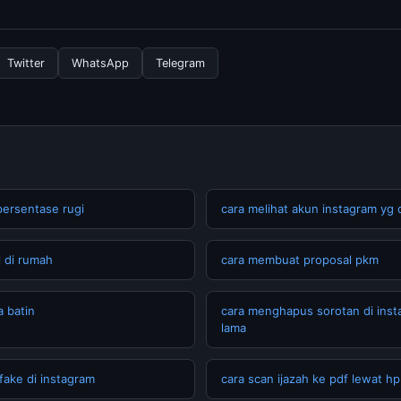
nformasi terbaru tentang cara memperbaiki suara hp yang, Anda 
secara berkala. Kami selalu memperbarui konten dengan informasi t
Twitter
WhatsApp
Telegram
persentase rugi
cara melihat akun instagram yg d
l di rumah
cara membuat proposal pkm
 batin
cara menghapus sorotan di ins
lama
fake di instagram
cara scan ijazah ke pdf lewat hp