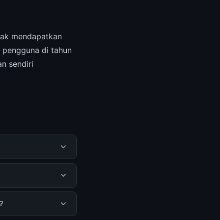
ak mendapatkan
6 pengguna di tahun
n sendiri
tu pengguna
mengunjungi situs
. Tidak ada biaya
?
isediakan.