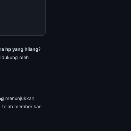
a hp yang hilang
?
Didukung oleh
ng
menunjukkan
a telah memberikan