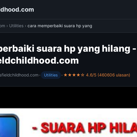
ildhood.com
com
›
Utilities
›
cara memperbaiki suara hp yang
rbaiki suara hp yang hilang -
eldchildhood.com
sfieldchildhood.com
•
•
★★★★☆ 4.6/5 (460606 ulasan)
Utilities