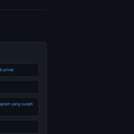
bisa mengunjungi
erkini dan
i privat
tagram yang sudah