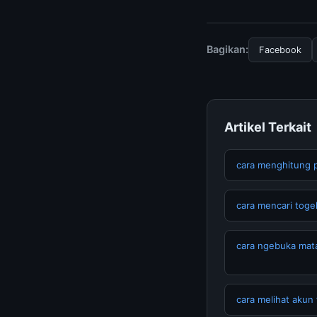
Untuk mendapatkan i
halaman resmi kami 
terpercaya.
Bagikan:
Facebook
Artikel Terkait
cara menghitung 
cara mencari toge
cara ngebuka mata
cara melihat akun 