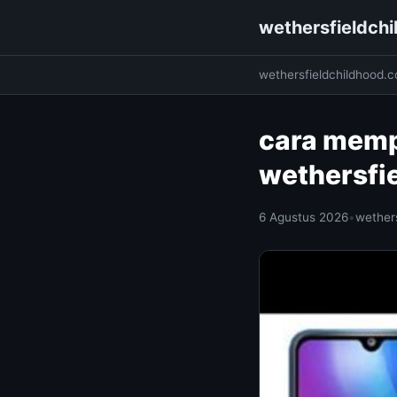
wethersfieldch
wethersfieldchildhood.
cara mempe
wethersfi
6 Agustus 2026
•
wether