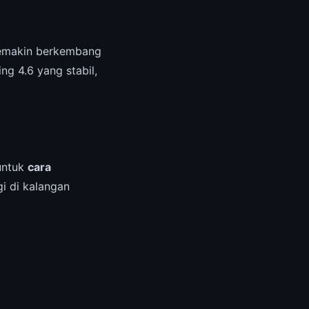
semakin berkembang
g 4.6 yang stabil,
 untuk
cara
i di kalangan