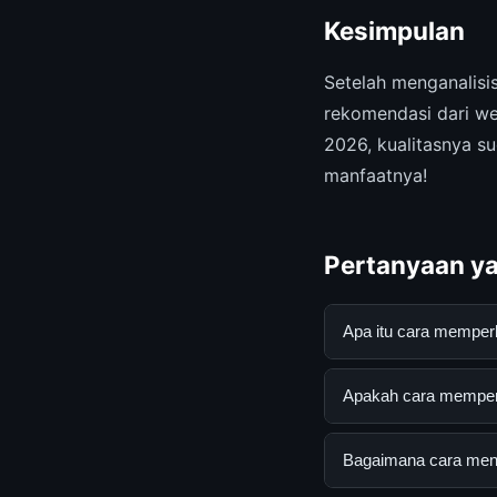
Kesimpulan
Setelah menganalis
rekomendasi dari we
2026, kualitasnya su
manfaatnya!
Pertanyaan ya
Apa itu cara memper
cara memperbaiki su
Apakah cara memperba
mendapatkan inform
resmi dan mengikuti
Ya, cara memperbaik
Bagaimana cara mend
tersembunyi atau la