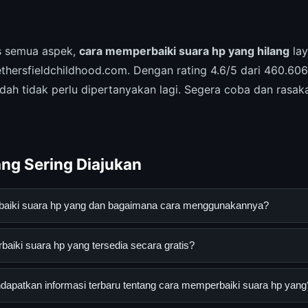
is semua aspek,
cara memperbaiki suara hp yang hilang
lay
thersfieldchildhood.com. Dengan rating 4.6/5 dari 460.60
dah tidak perlu dipertanyakan lagi. Segera coba dan rasaka
ng Sering Diajukan
baiki suara hp yang dan bagaimana cara menggunakannya?
ara hp yang adalah layanan digital yang dirancang untuk memban
iki suara hp yang tersedia secara gratis?
asi lengkap dan terpercaya. Anda dapat menggunakannya dengan 
 panduan yang tersedia.
i suara hp yang dapat diakses secara gratis oleh semua pengguna
apatkan informasi terbaru tentang cara memperbaiki suara hp yang
ngganan yang diperlukan untuk menggunakan layanan dasar yang d